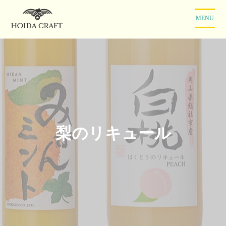
コ
ン
MENU
テ
ン
ツ
に
ス
キ
ッ
プ
梨のリキュール