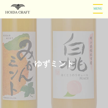
コ
ン
MENU
テ
ン
ツ
に
ス
キ
ッ
プ
ゆずミント